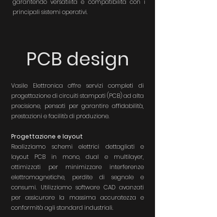
garantendo versatilità e compatibilità con i
principali sistemi operativi.
PCB design
Vasile Elettronica offre servizi completi di
progettazione di circuiti stampati (PCB) ad alta
precisione, pensati per garantire affidabilità,
prestazioni e facilità di produzione.
Progettazione e layout
Realizziamo schemi elettrici dettagliati e
layout PCB in mono, dual e multilayer,
ottimizzati per minimizzare interferenze
elettromagnetiche, perdite di segnale e
consumi. Utilizziamo software CAD avanzati
per assicurare la massima accuratezza e
conformità agli standard industriali.