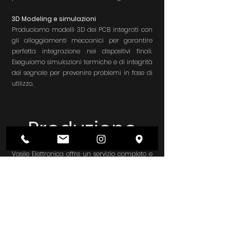
3D Modeling e simulazioni
Produciamo modelli 3D dei PCB integrati con
gli alloggiamenti meccanici per garantire
perfetta integrazione nei dispositivi finali.
Eseguiamo simulazioni termiche e di integrità
del segnale per prevenire problemi in fase di
utilizzo.
Produzione
Vasile Elettronica offre un servizio completo e
integrato nella progettazione e produzione di
schede elettroniche, garantendo qualità,
efficienza e affidabilità in ogni fase del
processo produttivo.
Gestione componenti
Ci occupiamo della ricerca, selezione e