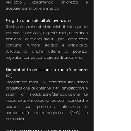
realizzabili, garantendo chiarezza e
trasparenza fin dalle prime fasi.
Progettazione circuitale avanzata
Realizziamo schemi elettronici di alta qualità
per circuiti analogici, digitali e misti, utilizzando
tecniche all’avanguardia per ottimizzare
consumo, rumore, stabilità e affidabilità.
Sviluppiamo anche sistemi di potenza,
regolatori, convertitori e circuiti di protezione.
Sistemi di trasmissione a radiofrequenza
(RF)
Progettiamo moduli RF complessi, includendo
progettazione di antenne, filtri, amplificatori e
sistemi di modulazione/demodulazione. Le
nostre soluzioni coprono protocolli standard e
custom, con particolare attenzione a
compatibilità elettromagnetica (EMC) e
normativa.