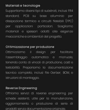
Materiali e tecnologie
Supportiamo diversi tipi di substrati, inclusi FR4
standard, PCB su base alluminio per
dissipazione termica e circuiti flessibili (FPC)
per applicazioni particolari. Scegliamo
materiali e spessori adatti alle esigenze
meccaniche e ambientali del progetto.
Ottimizzazione per produzione
Ottimizziamo il design per facilitare
l’assemblaggio automatico e manuale,
tenendo conto di vincoli di produzione, costi e
testabilità. Prepariamo la documentazione
tecnica completa, inclusi file Gerber, BOM, e
istruzioni di montaggio.
Reverse Engineering
Offriamo servizi di reverse engineering per
schede esistenti, utile per la manutenzione,
aggiornamento o produzione di serie di
prodotti senza documentazione originale.