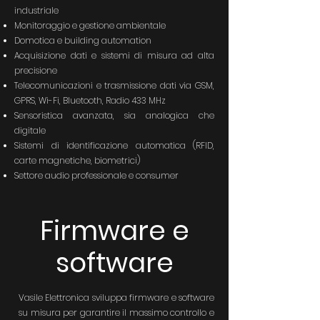
industriale
Monitoraggio e gestione ambientale
Domotica e building automation
Acquisizione dati e sistemi di misura ad alta
precisione
Telecomunicazioni e trasmissione dati via GSM,
GPRS, Wi-Fi, Bluetooth, Radio 433 MHz
Sensoristica avanzata, sia analogica che
digitale
Sistemi di identificazione automatica (RFID,
carte magnetiche, biometrici)
Settore audio professionale e consumer
Firmware e
software
Vasile Elettronica sviluppa firmware e software
su misura per garantire il massimo controllo e