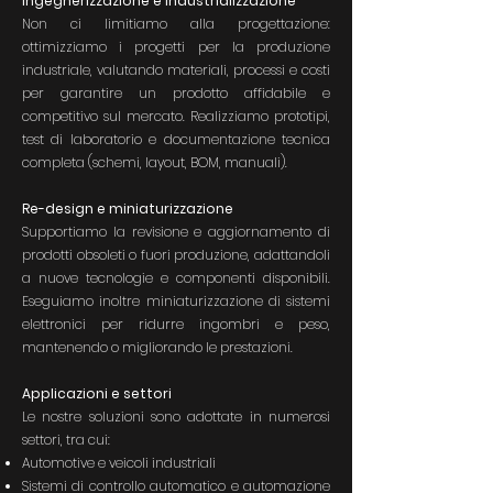
Ingegnerizzazione e industrializzazione
Non ci limitiamo alla progettazione:
ottimizziamo i progetti per la produzione
industriale, valutando materiali, processi e costi
per garantire un prodotto affidabile e
competitivo sul mercato. Realizziamo prototipi,
test di laboratorio e documentazione tecnica
completa (schemi, layout, BOM, manuali).
Re-design e miniaturizzazione
Supportiamo la revisione e aggiornamento di
prodotti obsoleti o fuori produzione, adattandoli
a nuove tecnologie e componenti disponibili.
Eseguiamo inoltre miniaturizzazione di sistemi
elettronici per ridurre ingombri e peso,
mantenendo o migliorando le prestazioni.
Applicazioni e settori
Le nostre soluzioni sono adottate in numerosi
settori, tra cui:
Automotive e veicoli industriali
Sistemi di controllo automatico e automazione