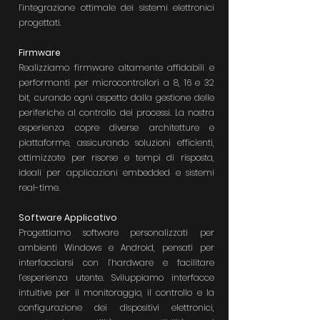
l’integrazione ottimale dei sistemi elettronici
progettati.
Firmware
Realizziamo firmware altamente affidabili e
performanti per microcontrollori a 8, 16 e 32
bit, curando ogni aspetto dalla gestione delle
periferiche al controllo dei processi. La nostra
esperienza copre diverse architetture e
piattaforme, assicurando soluzioni efficienti,
ottimizzate per risorse e tempi di risposta,
ideali per applicazioni embedded e sistemi
real-time.
Software Applicativo
Progettiamo software personalizzati per
ambienti Windows e Android, pensati per
interfacciarsi con l’hardware e facilitare
l’esperienza utente. Sviluppiamo interfacce
intuitive per il monitoraggio, il controllo e la
configurazione dei dispositivi elettronici,